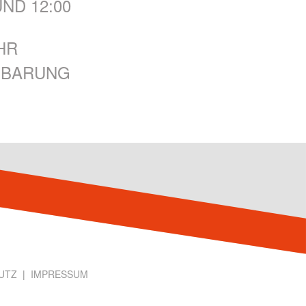
ND 12:00
HR
NBARUNG
UTZ
|
IMPRESSUM